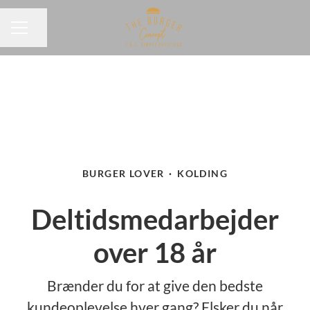
Del side
KARRIEREMENU
BURGER LOVER
·
KOLDING
Deltidsmedarbejder
over 18 år
Brænder du for at give den bedste
kundeoplevelse hver gang? Elsker du når